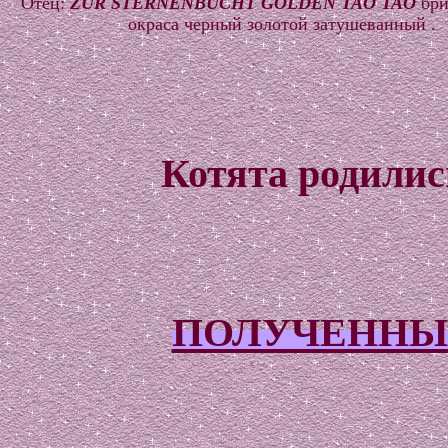
Отец:
ZUR STERNENBUСHT GOLDEN TAO TAO
бри
окраса черный золотой затушеванный .
Котята родились
ПОЛУЧЕННЫ