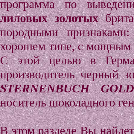
программа по выведе
лиловых золотых
брита
породными признаками:
хорошем типе, с мощным к
С этой целью в Герма
производитель черный з
STERNENBUCH GOL
носитель шоколадного ген
В этом разделе Вы найде