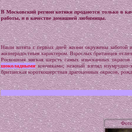
В Московский регион котики продаются только в ка
работы, и в качестве домашней любимицы.
Наши котята с первых дней жизни окружены заботой 
жизнерадостным характером. Взрослых британцев отлич
Роскошная мягкая шерсть самых изысканных окрасов
шоколадными
кончиками; нежный взгляд изумрудно-з
британская короткошерстная драгоценных окрасов, рож
Фот