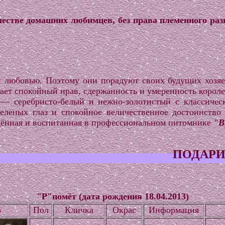
честве домашних любимцев, без права племенного раз
и любовью. Поэтому они порадуют своих будущих хозя
ает спокойный нрав, сдержанность и умеренность короле
 — серебристо-белый и нежно-золотистый с классиче
еленых глаз и спокойное величественное достоинство
дённая и воспитанная в профессиональном питомнике
"
ПОДАРИТЕ СЕБЕ И 
"P"помёт (дата рождения 18.04.2013)
о
Пол
Кличка
Окрас
Информация