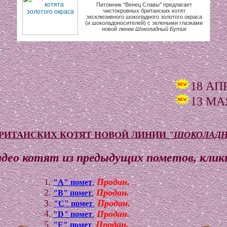
Питомник "Венец Славы" предлагает
чистокровных британских котят
эксклюзивного шоколадного золотого окраса
(и шоколадоносителей) с зелеными глазками
новой линии
Шоколадный Бутик
18 АПРЕЛЯ 2013 ГО
13 МАЯ 2013 ГОДА 
РИТАНСКИХ КОТЯТ НОВОЙ ЛИНИИ
"ШОКОЛАДН
ео котят из предыдущих пометов, кликн
1.
Продан.
"А" помет
.
2.
Продан.
"B" помет
.
3.
Продан.
"C" помет
.
4.
Продан.
"D" помет
.
5.
Продан.
"E" помет
.