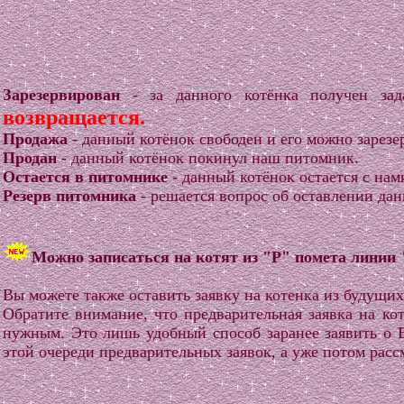
Зарезервирован
- за данного котёнка получен зада
возвращается.
Продажа
- данный котёнок свободен и его можно зарезе
Продан
- данный котёнок покинул наш питомник.
Остается в питомнике
- данный котёнок остается с нам
Резерв питомника
- решается вопрос об оставлении дан
Можно записаться на котят из "P" помета линии
Вы можете также оставить заявку на котенка из будущ
Обратите внимание, что предварительная заявка на ко
нужным. Это лишь удобный способ заранее заявить о 
этой очереди предварительных заявок, а уже потом рас