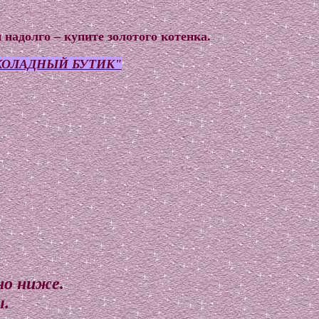
 надолго – купите золотого котенка.
ОЛАДНЫЙ БУТИК"
но ниже.
ы.