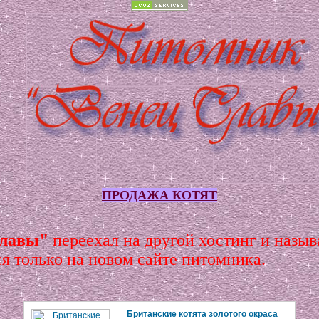
ПРОДАЖА КОТЯТ
Славы"
переехал на другой хостинг и назы
ся только на новом сайте питомника.
Британские котята золотого окраса