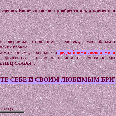
ведения. Кошечек можно приобрести и для племенной
ев доверчивым отношением к человеку, дружелюбным и
вских кровей.
скими чёрными, голубыми и
редчайшими лиловыми и
 в движениях — позвольте представить: кошка породы
ВЕНЕЦ СЛАВЫ"
.
СВОИМ ЛЮБИМЫМ БРИТАНСКОГО К
Статус