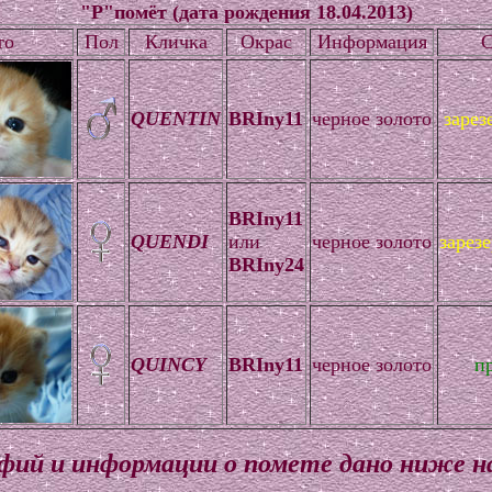
"P"помёт (дата рождения 18.04.2013)
то
Пол
Кличка
Окрас
Информация
С
QUENTIN
BRIny11
черное золото
зарез
BRIny11
QUENDI
или
черное золото
зарез
BRIny24
QUINCY
BRIny11
черное золото
п
ий и информации о помете дано ниже н