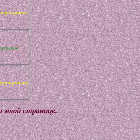
езервирован
продажа
зервирована
а этой странице.