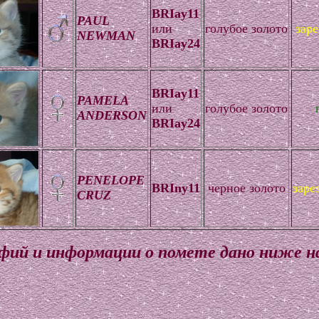
BRIay11
PAUL
или
голубое золото
зар
NEWMAN
BRIay24
BRIay11
PAMELA
или
голубое золото
ANDERSON
BRIay24
PENELOPE
BRIny11
черное золото
заре
CRUZ
ий и информации о помете дано ниже н