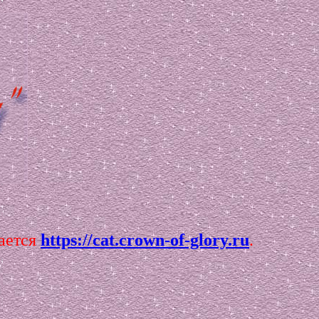
вается
https://cat.crown-of-glory.ru
.