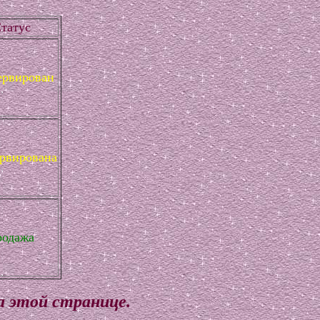
татус
ервирован
ервирована
родажа
а этой странице.