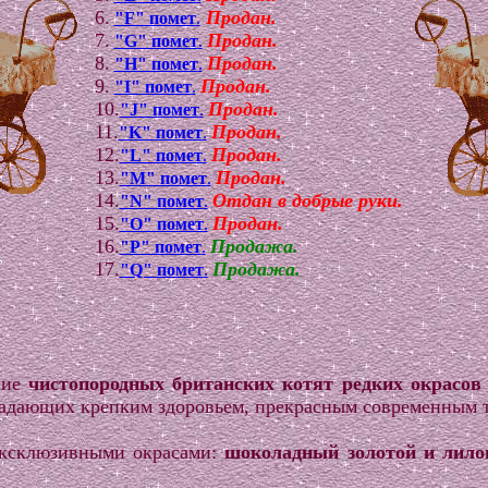
6.
Продан.
"F" помет
.
7.
Продан.
"G" помет
.
8.
Продан.
"H" помет
.
9.
Продан.
"I" помет
.
10.
Продан.
"J" помет
.
11.
Продан.
"K" помет
.
12.
Продан.
"L" помет
.
13.
Продан.
"M" помет
.
14.
Отдан в добрые руки.
"N" помет
.
15.
Продан.
"O" помет
.
16.
Продажа.
"P" помет
.
17.
Продажа.
"Q" помет
.
ние
чистопородных британских котят редких окрасов 
ладающих крепким здоровьем, прекрасным современным 
эксклюзивными окрасами:
шоколадный золотой и лило