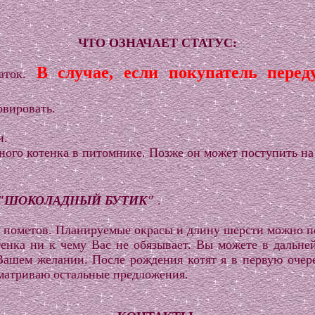
ЧТО ОЗНАЧАЕТ СТАТУС:
В случае, если покупатель перед
ток.
рвировать.
и.
ного котенка в питомнике. Позже он может поступить на
"ШОКОЛАДНЫЙ БУТИК"
.
их пометов. Планируемые окрасы и длину шерсти можно п
тенка ни к чему Вас не обязывает. Вы можете в дальне
Вашем желании. После рождения котят я в первую очер
сматриваю остальные предложения.